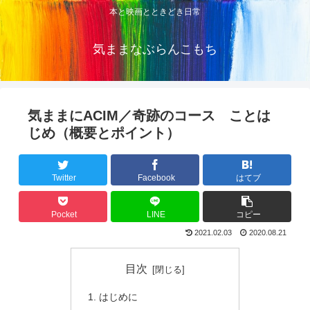
本と映画とときどき日常
気ままなぶらんこもち
気ままにACIM／奇跡のコース ことは
じめ（概要とポイント）
Twitter
Facebook
はてブ
Pocket
LINE
コピー
2021.02.03
2020.08.21
目次
はじめに